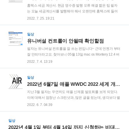
홈텍스 세금 계산서. 현금 영수증 발행 오류 해결 짧은 팁 필자
는 오늘 세금계산서를 발행해야 해서 오랜만에 홈텍스에 들어
갔다. 그런데 아무리 눌러도 공인인증서화면이 안뜨는 것이다.
2022. 7. 25. 19:21
그래서 좀 알아보니 메타 마스크가 문제라는 것을 찾아서 내 블
로그에도 공유한다. 아마 현금 영수증도 같을 거라 예상한다. 먼
저 크롤 상단 오른쪽에 퍼즐모양의 확장프로그램 창을 활성화
일상
시킨다. 그다음 가장 아래 확장 프로그램 관리를 누른다. 확장프
유니버설 컨트롤이 안될때 확인할점
로그램에서 이처럼 메타마스크가 켜져있으면, 토글을 눌러서
필자는 유니버설 컨트롤을 잘 쓰는 편입니다~ 근데 언젠가 부터
꺼주고 진행 하면 된다.
잘 안되더라고요. 찾아보니 05월 13일 mac os Montery 12.4 버
전이 출시 됬고, 이제는 유니버설 컨트롤을 하기 위해서는 맥은
2022. 7. 4. 13:19
mac os Montery 12.4 아이패드는 iPad OS 15.5 으로 업데이트
해야 된다고 합니다. 아이패드는 전에 했으니까 맥북이 문제 겠
구나 싶어서 확인해보니 12.4 로 업데이트를 안했네요. 업데이
일상
트 하고 나니까 아주 잘 됩니다. 이때 저장공간이 약 14~15 기가
2022년 6월7일 애플 WWDC 2022 세계 개발자 콘퍼런스 소식-M2칩 탑재 맥북 에어, 맥북 프로, Mac OS 13, IOS16, IPad OS16
정도는 남아있어야 업데이트가 되니까 참고 부탁드립니다. 그
지난 3월 필자는 우연히도 애플 신제품 발표회를 보게 되었다.
런데 이래도 안된다 하면, 요고한번 확인 해보세요^^
이에 대해서 엄청난 스크린샷과, 많은 글을 썼는데, 생각보다 별
https://curious24356.com/26 감사합니다~
로 반응이 없어서 오늘은 그것 보다 짧게 필자가 생각 했을때 중
2022. 6. 7. 04:39
요한 포인트들만 이야기 하려고 한다. 시간이 진짜 많으면 다 다
룰텐데 지금은 새벽 4시가 다되가며 필자는 6시 반에 미라클 모
일상
닝 해야 한다. 필자가 볼때는 다른건 다 아주 짜잘 짜잘한 기능
이거나 우리나라에는 해당되지 않는 기능이고, 사람들이 많이
2022년 4월 1일 부터 4월 14일 까지 신청하는 비대면 서비스 바우처 수요기업 요약 정리(2020년 2021년과의 차이 정리)