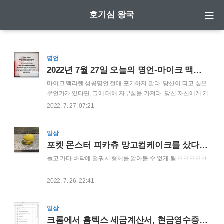
호기심 왕국
명언
2022년 7월 27일 오늘의 명언-마이크 맥라렌 성공명언
마이크 맥라렌 성공명언 절대 포기하지 말라. 당신이 되고 싶은
무언가가 있다면, 그에 대해 자부심을 가져라. 당신 자신에게 기
회를 주어라. 스스로가 형편없다고 생각하지 말라. 그래봐야 아
2022. 7. 27. 07:21
무것도 얻을 것이 없다. 목표를 높이 세워라. 인생은 그렇게 살
아야 한다. 마이크 맥라렌 Never give up. If you want to be
something, be conceited about it. Give yourself a chance.
일상
Never say that you are not good, for that will never get you
포켓 몬스터 피카츄 망고컵케이크를 샀다 그런데....
anywhere. Set high goals. That is what life is all about. -Mike
들고 가다 바닥에 떨궈서 형체를 알아볼 수 없게 됨 ㅋㅋㅋㅋㅋ
Maclaren-
2022. 7. 26. 22:41
일상
크롬에서 홈텍스 세금계산서, 현금영수증 발행 오류 해결하기