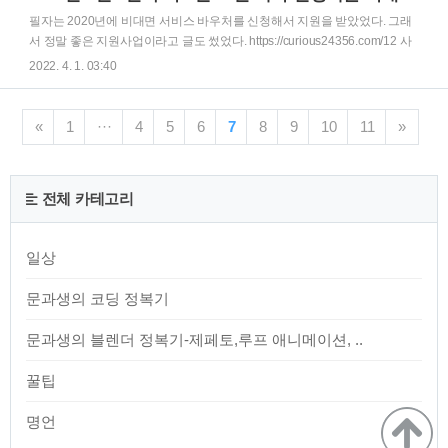
관심이 있었던 것을 짧게 정리 하려 한다. 1. 신제품
필자는 2020년에 비대면 서비스 바우처를 신청해서 지원을 받았었다. 그래
https://www.youtube.com/watch?v=jwmS1gc9S5A&t=2s 요것
서 정말 좋은 지원사업이라고 글도 썼었다. https://curious24356.com/12 사
은 맥북 에어 광고 비디오 M2 칩이 탑재된 Macbook Air 와
업자라면 비대면 서비스 바우처 사업 꼭 꼭 신청하세요 필자는 다른 포스팅
2022. 4. 1. 03:40
Macbook Pro 13인치 많은 예측에서 M2 칩이 탑재된..
에서 말했지만 강의 중독이다. 그런데 필자와 같은 사람들이 그리고 그중에
여러분이 개인 사업자이라면, 꼭꼭 들어야 하는 지원 사업이 있다. 바로 비대
면 서비스 바우처 사 curious24356.com 그때는 초기여서 모든 중소기업이
«
1
···
4
5
6
7
8
9
10
11
»
지원을 받을 수 있었고, 1인기업도 받을 수 있었다. 하지만, 이제는 아니라고
한다.... 슬픈 일이다. 2020년 2021년 지원 사업과 2022년 사이의 차이를 간
단하게 정리하자면 이러하다. 2020~2021 2022 자부담 수요기업 자..
전체 카테고리
일상
문과생의 코딩 정복기
문과생의 블렌더 정복기-제페토,루프 애니메이션, ..
꿀팁
명언