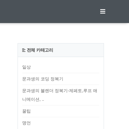
티스토리툴바
전체 카테고리
일상
문과생의 코딩 정복기
문과생의 블렌더 정복기-제페토,루프 애
니메이션, ..
꿀팁
명언