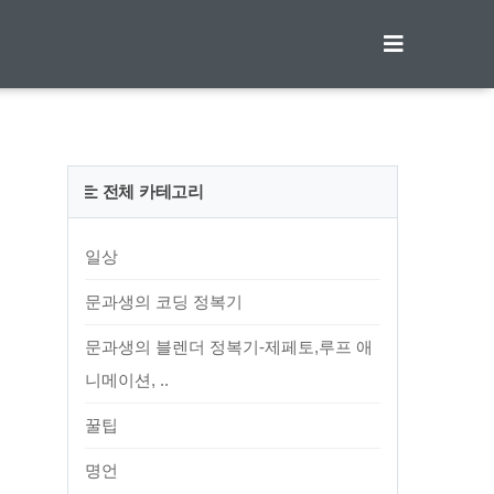
티스토리툴바
전체 카테고리
일상
문과생의 코딩 정복기
문과생의 블렌더 정복기-제페토,루프 애
니메이션, ..
꿀팁
명언