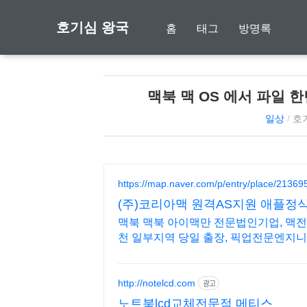
호기심 왕국
홈
태그
방명록
맥북 맥 OS 에서 파일 
일상
/
호
https://map.naver.com/p/entry/place/21369
(주)코리아맥 원격AS지원 애플
맥북 맥북 아이맥만 전문법인기업, 맥전문
천 일부지역 당일 출장, 픽업전문엔지니
http://notelcd.com
광고
노트북lcd교체전문점 메티스