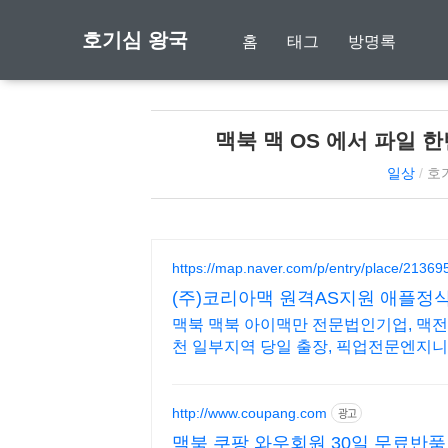
호기심 왕국
홈
태그
방명록
맥북 맥 OS 에서 파일 
일상
/
호
https://map.naver.com/p/entry/place/21369
(주)코리아맥 원격AS지원 애플
맥북 맥북 아이맥만 전문법인기업, 맥전문
천 일부지역 당일 출장, 픽업전문엔지니
http://www.coupang.com
광고
맥북 쿠팡 와우회원 30일 무료반품