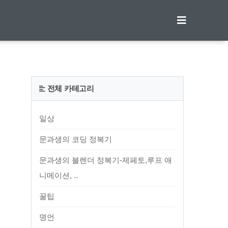
티스토리툴바
전체 카테고리
일상
문과생의 코딩 정복기
문과생의 블렌더 정복기-제페토,루프 애
니메이션, ..
꿀팁
명언