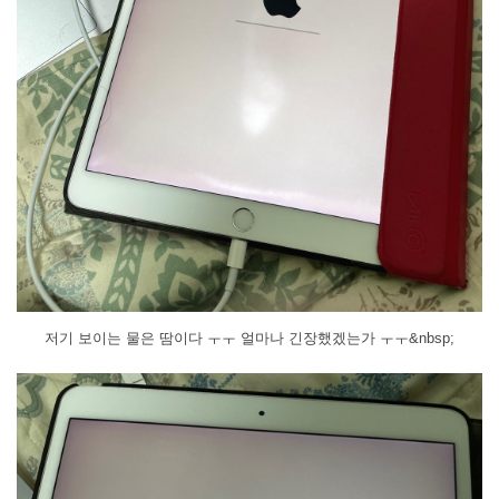
저기 보이는 물은 땀이다 ㅜㅜ 얼마나 긴장했겠는가 ㅜㅜ&nbsp;