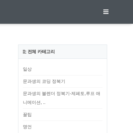
티스토리툴바
전체 카테고리
일상
문과생의 코딩 정복기
문과생의 블렌더 정복기-제페토,루프 애
니메이션, ..
꿀팁
명언