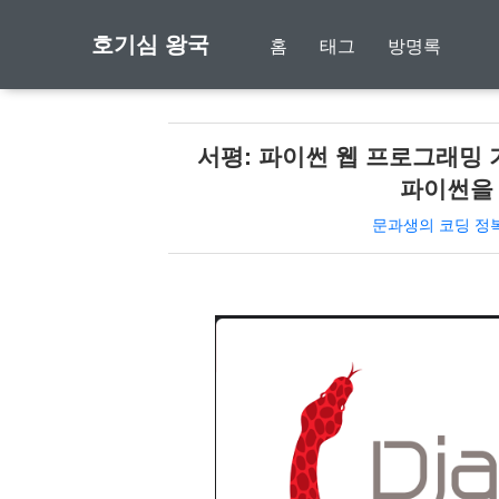
호기심 왕국
홈
태그
방명록
서평: 파이썬 웹 프로그래밍 
파이썬을
문과생의 코딩 정