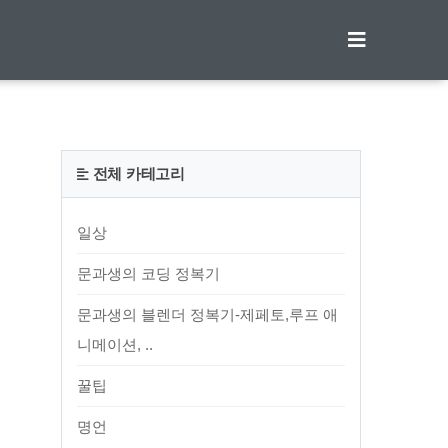
티스토리툴바
전체 카테고리
일상
문과생의 코딩 정복기
문과생의 블렌더 정복기-제페토,루프 애
니메이션, ..
꿀팁
명언