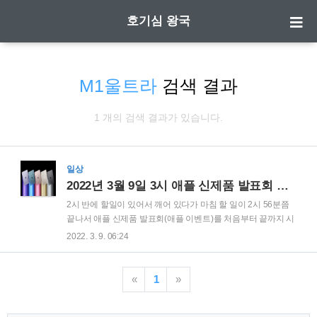
호기심 왕국
M1울트라
검색 결과
1 개의 검색 결과가 있습니다.
일상
2022년 3월 9일 3시 애플 신제품 발표회 리뷰 (애플 티비 플러스,아이폰 13 그린, 아이폰 se3, 아이패드 에어 with M1 칩, M1 Ultra, 맥 스튜디오, 스튜디오 디스플레이)
2시 반에 할일이 있어서 깨어 있다가 마침 할 일이 2시 56분쯤
끝나서 애플 신제품 발표회(애플 이벤트)를 처음부터 끝까지 시
청했습니다.무척이나 졸리지만, 그래도 스크린샷을 거의 400개
2022. 3. 9. 06:24
이상 찍었기 때문에 그게 아까워서라도 리뷰를 한번 쓰고 잘까
합니다. 먼저 이번 애플 신제품 발표회의 주요 안건은 제목에도
나와 있지만 애플 티비 플러스의 컨텐츠들, 아이폰 13 알파인 그
«
1
»
린, 아이폰 se3, 아이패드 에어 with M1 칩, M1 울트라, 맥 스튜
디오, 스튜디오 디스플레이 순으로 나왔습니다. 그럼 순서대로