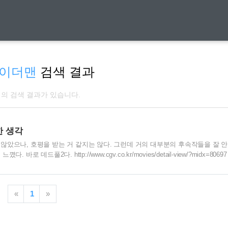
이더맨
검색 결과
개의 검색 결과가 있습니다.
한 생각
지 않았으나, 호평을 받는 거 같지는 않다. 그런데 거의 대부분의 후속작들을 잘 
 데드풀2다. http://www.cgv.co.kr/movies/detail-view/?midx=8069
매율 0.0% 93% 감독 : 데이빗 레이치 / 배우 : 조슈 브롤린 , 라이언 레이놀즈 , 재
 청소년 관람 www.cgv.co.kr 데드풀 1은 데드풀이 가지고 있는 전에 보지 못한 히
«
1
»