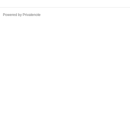
TistoryWhaleSkin3.4
Powered by Privatenote