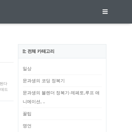
티스토리툴바
전체 카테고리
일상
문과생의 코딩 정복기
안된다
7 데드
문과생의 블렌더 정복기-제페토,루프 애
지 비츠
어로
니메이션, ..
꿀팁
명언