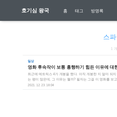
호기심 왕국
홈
태그
방명록
스파
1 
일상
영화 후속작이 보통 흥행하기 힘든 이유에 대
최근에 메트릭스 4가 개봉을 했다. 아직 개봉한 지 얼마 되
는 평이 많은데, 그 이유는 뭘까? 필자는 그걸 이 영화를 보고 느꼈다. 바로
풀 2 | 영화 그 이상의 감동. CGV 데드풀 2 Deadpool 2 예
2021. 12. 23. 18:04
, 모레나 바카린 장르 : 액션, 코미디, SF, 어드벤처 / 기본 :
의 모습과 19금 그리고 초월 번역 퀄..