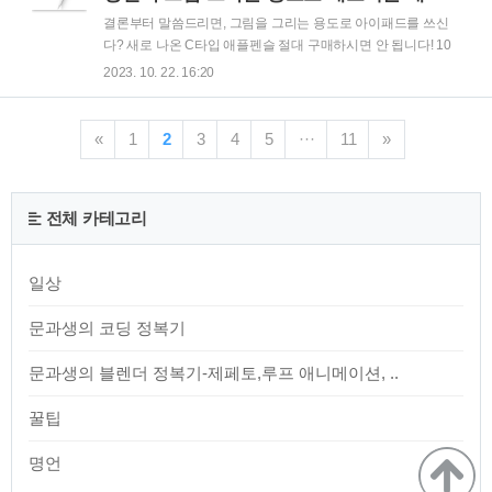
상자 본인 또는 대리인을 통해 신청 가능하며, 대리인은 주민등
결론부터 말씀드리면, 그림을 그리는 용도로 아이패드를 쓰신
록표 상의 세대원, 수급자의 친족, 또는 담당 공무원일 수 있습
다? 새로 나온 C타입 애플펜슬 절대 구매하시면 안 됩니다! 10
니다. 어떻게 신청하나요? 방문해서 신청하기: 거주지 읍·면사
월 17일 애플은 새로운 애플펜슬을 출시했습니다. 애플펜슬 3
2023. 10. 22. 16:20
무소나 동 주민센터에서 직접 신청합니다. 공무원이 대신 신청
세대가 나올 줄 알았는데 아니었네요. 가장 중점적으로 다루는
해 드립니다: 거동이 불편하신 분들..
것은 USB C를 지원한다는 건데 이러한 애플 펜슬을 출시한데
에는 바로 아이패드 10세대의 사용자를 겨냥한 것에 있습니다.
«
1
2
3
4
5
···
11
»
그 증거로 애플은 이미 아이패드 10세대 모델의 상세페이지에
새로나온 애플 펜슬을 적용했습니다. 왜냐하면 하필 아이패드
10세대에는 라이트닝이 아니라, C타입이 충전용 포트로 사용
전체 카테고리
하는데, 펜은 1세대만 지원해서 이를 충전하기 위해선, 바로 이
런 이상한 어뎁터를 가지고 있어야지만 충전이 가능 했기 때문
입니다. 그리고 좀더 크게 생각해 보면, 애플..
일상
문과생의 코딩 정복기
문과생의 블렌더 정복기-제페토,루프 애니메이션, ..
꿀팁
명언