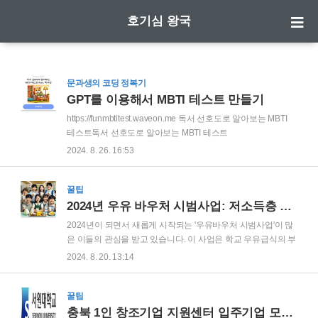
호기심 왕국
문과생의 코딩 정복기
GPT를 이용해서 MBTI 테스트 만들기
https://funmbtitest.waveon.me 독서 선호도로 알아보는 MBTI
테스트독서 선호도로 알아보는 MBTI 테스트
funmbtitest.waveon.me필자는 예전부터 MBTI 테스트를 만들어
2024. 8. 26. 16:53
보고 싶어서 시도를 많이 해봤다. 그런데, 문제가 3가지 정도 있
었다. 1. 웹사이트2.질문3.그림 1번 웹사이트 이건 그냥 웹사이
트를 만든다고 될 문제가 아니다. 왜냐하면, 선택을 했을때 결과
꿀팁
값이 다르게 설정해야 하는데, 그냥 웹사이트 링크로는 안되는
2024년 우유 바우처 시범사업: 저소득층 아동을 위한 따뜻한 지원
것이다. 이걸 자동화 하는게 그당시에는 타입케스트 밖에 없었
2024년이 되면서 새롭게 시작되는 '우유바우처 시범사업'이 많
다. 근데 문제는 너무 비싸다는
은 이들의 관심을 받고 있습니다. 이 사업은 학교 우유급식의 부
점 https://www.typeform.com/explore/?
담을 줄이고, 우유 소비를 촉진하여 우리 농가를 지원하는 새로
2024. 8. 20. 13:14
utm_campaign=oFhSst2e&utm_source=typeform.com-
운 방식의 지원 정책입니다. 오늘은 이 사업의 세부사항과 기대
172287..
할 수 있는 변화에 대해 자세히 알아보고자 합니다.사업의 배경
과 목적기존의 학교 우유급식 프로그램이 가지고 있는 행정
꿀팁
적 복잡성을 해소하고, 저소득층 아동 및 청소년에게 더 나은 영
충북 1인 창조기업 지원센터 입주기업 모집 안내