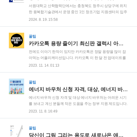
양 지원을 제공하기 위해 '우유바우처 시범사업'이 마련되었습
서원대학교 산학협력단에서는 충청북도 청주시 상당구에 위치
니다. 이 사업의 핵심은 행정 작업의 감소뿐만 아니라, 낙인 효
한 융복합기술관에서 운영 중인 1인 창조기업 지원센터의 입주
과를 줄이고 선택의 폭을 넓혀 아이들이 필요에 따라 우유 또
기업을 모집합니다. 이번 모집은 2024년 8월 12일부터 연말인
2024. 8. 19. 15:58
는 다양한 유제품을 선택할 수 있도록 하는 것입니다.우유바우
12월 31일까지 진행되며, 예비 창업자부터 창업 후 5년 미만의
처 프로그램 대상 및 사용 범위 대상 확인: 우..
기업까지 지원 가능합니다.모집 대상 및 제외 대상모집 대상: 1
인 창조기업 및 예비창업자제외 대상: - 타 직장에 재직중인 자
꿀팁
(해당 기업 4대보험 가입자)- 1인 창조기업 육성에 관한 법률 제
카카오톡 용량 줄이기 최신판 갤럭시 아이폰 용량 늘리는 방법
2조에 의한 1인 창조기업이 아닌 기업- 국가 또는 지방자치단체
전에도 이야기 한적이 있지만 카카오톡은 정말 용량을 많이 잡
가 운영하는 1인 창조기업 관련 지원을 받고 있는 자- 금융기관
아먹는 어플리케이션입니다. 카카오톡 이 한 달 전 업데이트를
등의 채무불이행 중인 자- 숙박, 유흥업 및 음식점 등 1인 창조기
통해 캐시 용량을 쉽게 파악하고 관리할 수 있게 만들었습니다.
2023. 11. 14. 01:13
업 범위에서 제외되는 업종(공고문 참고)신청 방법접수 방법: 이
이걸 기반으로 오늘은 갤러시 아이폰 여유 용량을 늘리는 방법
메일(bizcom..
을 알아보겠습니다. 아이폰 아이패드 기준으론 10.3.5 버전부터
이 기능이 나왔습니다. 이에 대해서 지금부터 차근 차근 설명해
꿀팁
드리겠습니다. 먼저 카카오톡을 접속하셔서 기본화면에서 오른
에너지 바우처 신청 자격, 대상, 에너지 바우처 잔액 조회 가이드
쪽 아래 더 보기를 누릅니다. 그다음 오른쪽 상단 톱니바퀴를 눌
에너지 바우처 신청 자격 및 대상 에너지 바우처는 어려운 시기
러서 설정으로 들어갑니다 다음으로 스크롤을 내려서 앱관리라
를 보내고 계신 분들께 작은 도움을 주는 정부 지원 제도입니다.
는 항목까지 갑니다. 앱관리를 터치합니다. 그러면 다음과 같은
바우처 신청 자격은 소득 기준과 세대원 특성 기준을 모두 만족
2023. 11. 8. 16:49
화면이 뜨는데, 여기서 저장공간 관리를 누릅니다. 그럼 다음과
해야 합니다. 소득기준 「국민기초생활 보장법」에 따라 생계
같은 화면이 뜨게 되는데, 이 화면이 전에..
급여, 의료급여, 주거급여, 교육급여를 받는 분들이 해당됩니다.
세대원 특성기준 노인, 영유아, 장애인, 임산부, 중증/희귀 질환
꿀팁
자 등 특정 세대원을 포함하는 가정이 신청 가능합니다. 신청 대
당신이 그림 그리는 용도로 새로나온 애플펜슬을 사면 안되는 이유-아이패드 10세대, 아이패드 미니 1세대 펜슬 살까 새로운거 살까 고민 된다면!