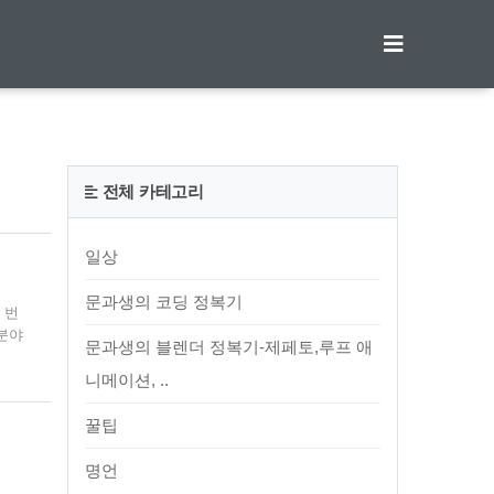
티스토리툴바
전체 카테고리
일상
문과생의 코딩 정복기
 번
분야
문과생의 블렌더 정복기-제페토,루프 애
 네
이 이
니메이션, ..
선,
내면
꿀팁
명언