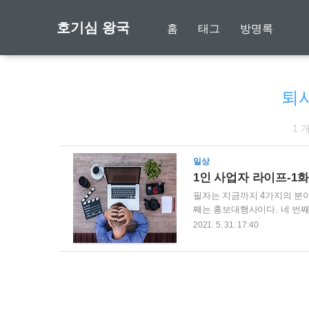
호기심 왕국
홈
태그
방명록
퇴
1 
일상
1인 사업자 라이프-1화
필자는 지금까지 4가지의 분야
째는 홍보대행사이다. 네 번째
두 번째 회사는 서비스 분야 
2021. 5. 31. 17:40
번. 퇴사도 네 번이다. 그래
글을 보고 있다면, 분명 그 퇴
분명하다. 당신외의 그 누구도
하는 이야기가 있다. '원래..