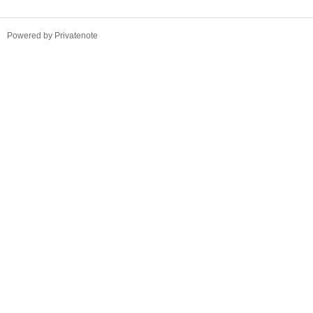
TistoryWhaleSkin3.4
Powered by Privatenote