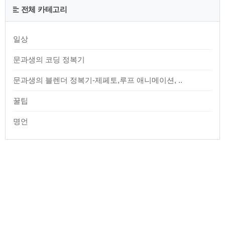
소 아이콘이 있습니다. 눌러보니 결제시에 20장을 한거고 환불
전체 카테고리
가능 한것이 13장이라고 하네요. 하단으로 향하면 이렇게 이용
권 구매 취소하기가 뜨고요. 누르시면 최종적으로 취소를 진행
할수 있습니다. 둘다 진행을 하니 총 ..
일상
문과생의 코딩 정복기
문과생의 블렌더 정복기-제페토,루프 애니메이션, ..
꿀팁
명언