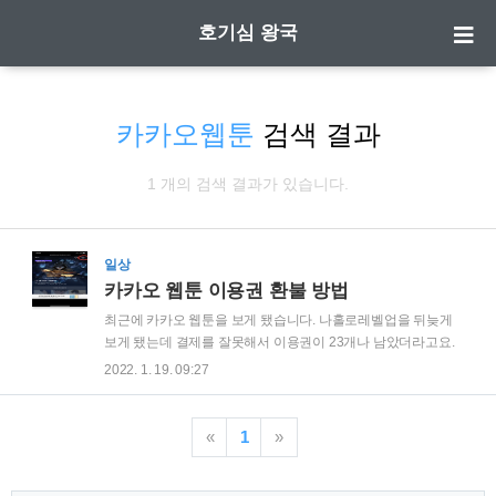
호기심 왕국
카카오웹툰
검색 결과
1 개의 검색 결과가 있습니다.
일상
카카오 웹툰 이용권 환불 방법
최근에 카카오 웹툰을 보게 됐습니다. 나홀로레벨업을 뒤늦게
보게 됐는데 결제를 잘못해서 이용권이 23개나 남았더라고요.
이 작품의 이용권이니까 여기만 써야 되나 했는데 반은 맞고 반
2022. 1. 19. 09:27
은 틀리더라고요. 이용권을 구매한거를 해당 웹툰에만 사용하
는건 맞는데, 사용하지 않은건 환불이 가능 했습니다. 먼저 이용
권이 남은 웹툰에서 오른쪽 상단 점 세개를 누릅니다. 그럼 다음
«
1
»
과 같은 작품 이용권 내용이 나오고요. 23장중 한 장은 기다무
로, 환불 받지 못하는 이용권이었군요. 대여권 7장 20장에만 취