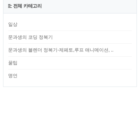
구독시 10개월 + 2개월 무료 구독 으로 189,900원 무이자 할부
전체 카테고리
최대 6개월로 구독 가능 2. 선착순 1만명 준비물 할인 쿠폰 증정
(3만 원 할인) 3.14일 무료 체험 기간 제공 ..
일상
문과생의 코딩 정복기
문과생의 블렌더 정복기-제페토,루프 애니메이션, ..
꿀팁
명언