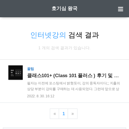
호기심 왕국
인터넷강의
검색 결과
1 개의 검색 결과가 있습니다.
꿀팁
클래스101+ (Class 101 플러스 ) 후기 및 주의할 점(연간 구독, 월별 구독 방법, 프라임에서 플러스로 교체)
필자는 이전에 포스팅에서 밝혔듯이, 강의 중독자이다;;; 지출의
상당 부분이 강의를 구매하는 데 사용되었다. 그런데 앞으로 상
당부분 그렇지 않을 것 같다. 바로 클래스 101에서 론칭한 클래
2022. 8. 30. 16:12
스 101+ 하는는 서비스 때문이다. 작성일 기준으로 이제 내일까
지 12개월 금액을 10개월로 해주는 이벤트를 진행 중인데, 솔직
히 그거 안 한다고 해도 정말 엄청난 혜택이라고 볼 수 있다. 만
«
1
»
약 여러분 이 이 글을 2022년 8월31일 전에 본다면, 이러한 혜
택이 제공된다. (9월 1일 현재 9월 8일까지 혜택 연장) 1. 연간