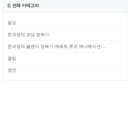
스, 마이비스킷 오늘 저녁부터 마이비스킷 하세요!
전체 카테고리
www.mybiskit.com 왜 이 플랫폼을 소개 하냐면, 여기 있는 일
년..
일상
문과생의 코딩 정복기
문과생의 블렌더 정복기-제페토,루프 애니메이션, ..
꿀팁
명언