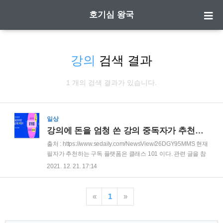
호기심 왕국
강의
검색 결과
1 개의 검색 결과가 있습니다.
일상
강의에 돈을 엄청 쓴 강의 중독자가 추천하는 가성비 플랫폼
출처 : https://www.sedaily.com/NewsView/26DGY95MMS 현재
필자가 추천하는 구독 플랫폼은 클래스 101 이다. 관련 글을 참
고 바란다. https://curious-world.tistory.com/40 필자는 강의 덕
2021. 12. 21. 17:14
후다 너무 많이 사서 나도 참 심했다 싶을 정도로 비단 국내뿐만
아니라 국외 강의도 많이 샀다. 심지어 뭐 했는지도 모를경우도
있다 ;;;; 그런데, 내가 지금까지 산 강의 중에서 가장 가성비 강
«
1
»
의 플랫폼이 있어 여기에 소개하고자 한다. 바로 마이비스킷 이
라는 플랫폼이다 https://www.mybiskit.com/ 온라인 취미 클래